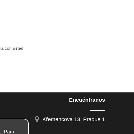
rá con usted.
Encuéntranos
Křemencova 13, Prague 1
o. Para