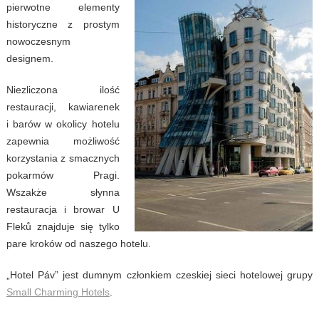
pierwotne elementy
historyczne z prostym
nowoczesnym
designem.
Niezliczona ilość
restauracji, kawiarenek
i barów w okolicy hotelu
zapewnia możliwość
korzystania z smacznych
pokarmów Pragi.
Wszakże słynna
restauracja i browar U
Fleků znajduje się tylko
pare kroków od naszego hotelu.
„Hotel Páv” jest dumnym członkiem czeskiej sieci hotelowej grupy
Small Charming Hotels
.