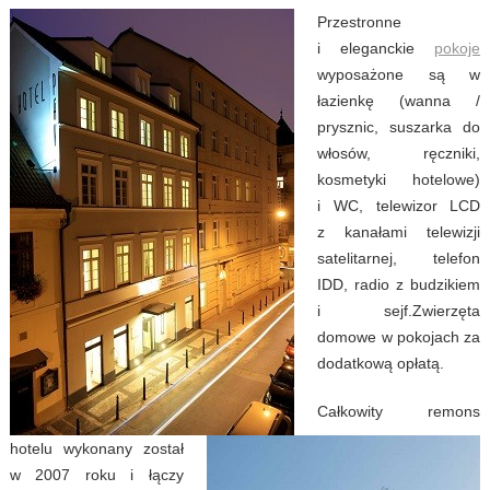
Przestronne
i eleganckie
pokoje
wyposażone są w
łazienkę (wanna /
prysznic, suszarka do
włosów, ręczniki,
kosmetyki hotelowe)
i WC, telewizor LCD
z kanałami telewizji
satelitarnej, telefon
IDD, radio z budzikiem
i sejf.Zwierzęta
domowe w pokojach za
dodatkową opłatą.
Całkowity remons
hotelu wykonany został
w 2007 roku i łączy