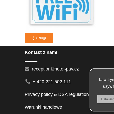
❬ Usługi
Kontakt z nami
reception
hotel-pav.cz
Ta witry
+ 420 221 502 111
używa
Privacy policy & DSA regulation
Warunki handlowe