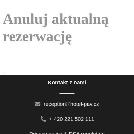
Anuluj aktualną
rezerwację
.
Kontakt z nami
reception
hotel-pav.cz
+ 420 221 502 111